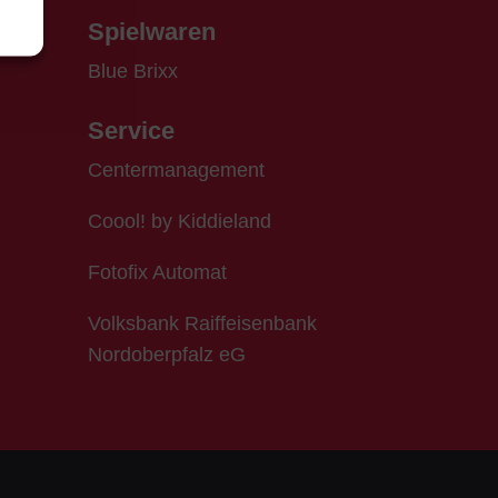
Spielwaren
Blue Brixx
Service
Centermanagement
Coool! by Kiddieland
Fotofix Automat
Volksbank Raiffeisenbank
Nordoberpfalz eG