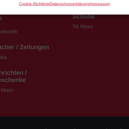
Vietnam Gourmet
Cookie-Richtlinie
Datenschutzerklärung
Impressum
arenhaus
Schuhe
i
TK Maxx
olworth
cher / Zeitungen
lia
nrichten /
eschenke
 Maxx