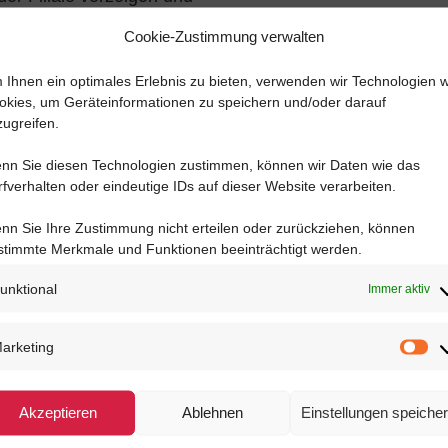
Cookie-Zustimmung verwalten
nlösbar ab 30 €
 Ihnen ein optimales Erlebnis zu bieten, verwenden wir Technologien w
okies, um Geräteinformationen zu speichern und/oder darauf
in Deutschland.
zugreifen.
nn Sie diesen Technologien zustimmen, können wir Daten wie das
rfverhalten oder eindeutige IDs auf dieser Website verarbeiten.
nn Sie Ihre Zustimmung nicht erteilen oder zurückziehen, können
stimmte Merkmale und Funktionen beeinträchtigt werden.
unktional
Immer aktiv
auty
Gastronomie
ammy Nails
Momento – Ein Schaller
arketing
Café
Ma
 Nails
Tea Motion
Akzeptieren
Ablehnen
Einstellungen speiche
uals