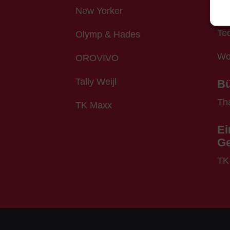
New Yorker
W
Ted
Olymp & Hades
Wo
OROVIVO
Tally Weijl
Bü
Tha
TK Maxx
Ei
G
TK