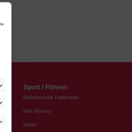
ie
Sport / Fitness
Ballettschule Feldmann
rketing
Fair Fitness
rn
move.