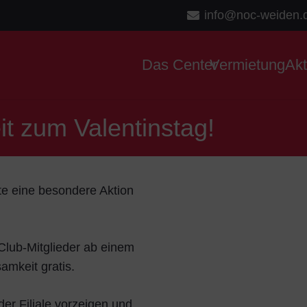
info@noc-weiden.
Das Center
Vermietung
Ak
t zum Valentinstag!
te eine besondere Aktion
Club-Mitglieder ab einem
amkeit gratis.
er Filiale vorzeigen und