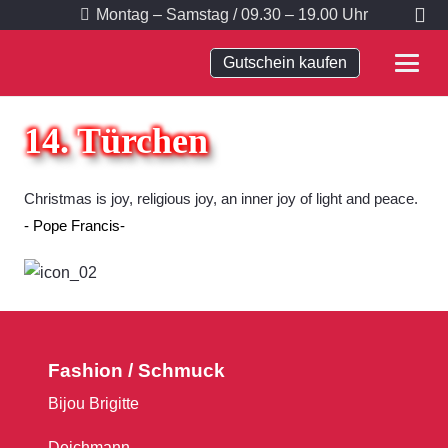
Montag – Samstag / 09.30 – 19.00 Uhr
Gutschein kaufen
14. Türchen
Christmas is joy, religious joy, an inner joy of light and peace.
Pope Francis
Fashion / Schmuck
Bijou Brigitte
Deichmann